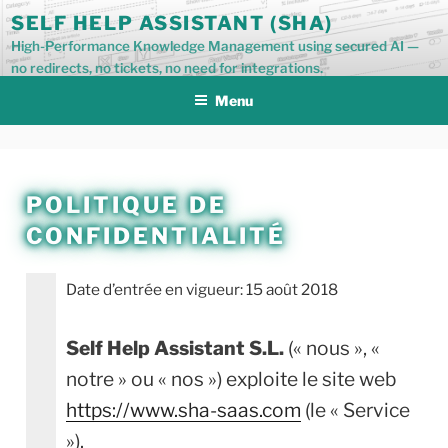
Aller
SELF HELP ASSISTANT (SHA)
au
High-Performance Knowledge Management using secured AI —
contenu
no redirects, no tickets, no need for integrations.
principal
Menu
POLITIQUE DE
CONFIDENTIALITÉ
Date d’entrée en vigueur: 15 août 2018
Self Help Assistant S.L.
(« nous », «
notre » ou « nos ») exploite le site web
https://www.sha-saas.com
(le « Service
»).